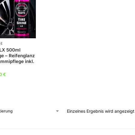
GE
 LX 500ml
ge – Reifenglanz
mmipflege inkl.
90
€
Einzelnes Ergebnis wird angezeigt