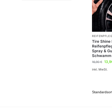
REIFENPFLE
Tire Shine
Reifenpfle
Spray & Gu
Schwamm
13,
16,90
€
inkl. MwSt.